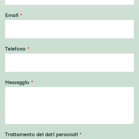
Email
*
Telefono
*
Messaggio
*
Trattamento dei dati personali
*