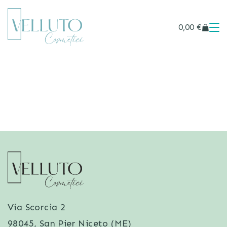
0,00
€
Via Scorcia 2
98045, San Pier Niceto (ME)