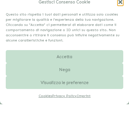
Cookies
Gestisci Consenso Cookie
Disconoscimento
Questo sito rispetta i tuoi dati personali e utilizza solo cookies
Imprint
per migliorare la qualità e l'esperienza della tua navigazione.
Cliccando su "Accetta" ci permetterai di elaborare dati come il
comportamento di navigazione o ID unici su questo sito. Non
acconsentire o ritirare il consenso può influire negativamente su
alcune caratteristiche e funzioni.
Accetta
Nega
Visualizza le preferenze
Cookies
Privacy Policy
Imprint
Copyright © 2026
Velluto Cosmetici
- Partita Iva
03770010837