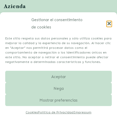
Azienda
Política de Privacidad
Gestionar el consentimiento
Cookies
de cookies
Descargo de responsabilidad
Este sitio respeta sus datos personales y sólo utiliza cookies para
Impressum
mejorar la calidad y la experiencia de su navegación. Al hacer clic
en "Aceptar" nos permitirá procesar datos como el
comportamiento de navegación o los identificadores únicos en
este sitio. No aceptar o retirar el consentimiento puede afectar
negativamente a determinadas características y funciones.
Aceptar
Nega
Mostrar preferencias
Cookies
Política de Privacidad
Impressum