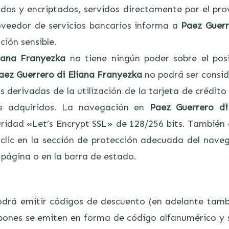
os y encriptados, servidos directamente por el pro
oveedor de servicios bancarios informa a
Paez Guerr
ción sensible.
iana Franyezka
no tiene ningún poder sobre el posi
aez Guerrero di Eliana Franyezka
no podrá ser consi
s derivadas de la utilización de la tarjeta de crédito
os adquiridos. La navegación en
Paez Guerrero di
ridad «Let’s Encrypt SSL» de 128/256 bits. También es
o clic en la sección de protección adecuada del nave
a página o en la barra de estado.
drá emitir códigos de descuento (en adelante tamb
pones se emiten en forma de código alfanumérico y s