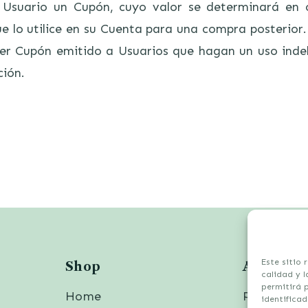
 Usuario un Cupón, cuyo valor se determinará en
ue lo utilice en su Cuenta para una compra posterior
ier Cupón emitido a Usuarios que hagan un uso indeb
ión.
Este sitio 
Shop
Azienda
calidad y l
permitirá 
Home
Política d
identificad