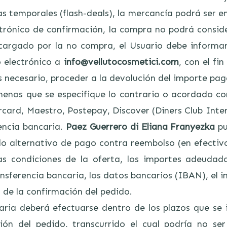
as temporales (flash-deals), la mercancía podrá ser e
ectrónico de confirmación, la compra no podrá consid
e cargado por la no compra, el Usuario debe infor
o electrónico a
info@vellutocosmetici.com
, con el fi
 es necesario, proceder a la devolución del importe pa
os que se especifique lo contrario o acordado con 
rcard, Maestro, Postepay, Discover (Diners Club Intern
encia bancaria.
Paez Guerrero di Eliana Franyezka
pu
do alternativo de pago contra reembolso (en efectiv
las condiciones de la oferta, los importes adeud
nsferencia bancaria, los datos bancarios (IBAN), el i
 de la confirmación del pedido.
ria deberá efectuarse dentro de los plazos que se 
ón del pedido, transcurrido el cual podría no ser