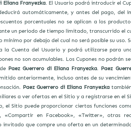
i Eliana Franyezka
. El Usuario podrá introducir el C
deducirá automáticamente, y antes del pago, del im
scuentos porcentuales no se aplican a los productos
ante un periodo de tiempo limitado, transcurrido el cua
 mínimo por debajo del cual no será posible su uso. Sa
a la Cuenta del Usuario y podrá utilizarse para un
ones no son acumulables. Los Cupones no podrán ser 
a de
Paez Guerrero di Eliana Franyezka
.
Paez Guerre
itido anteriormente, incluso antes de su vencimiento
ensación.
Paez Guerrero di Eliana Franyezka
también
iares a ver ofertas en el Sitio y a registrarse en el Si
to, el Sitio puede proporcionar ciertas funciones c
», «Compartir en Facebook», «Twitter», otras red
o invitado que compre una oferta en un determinad